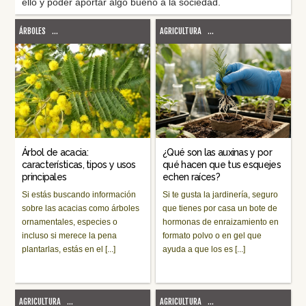
ello y poder aportar algo bueno a la sociedad.
ÁRBOLES
...
AGRICULTURA
...
Árbol de acacia:
¿Qué son las auxinas y por
características, tipos y usos
qué hacen que tus esquejes
principales
echen raíces?
Si estás buscando información
Si te gusta la jardinería, seguro
sobre las acacias como árboles
que tienes por casa un bote de
ornamentales, especies o
hormonas de enraizamiento en
incluso si merece la pena
formato polvo o en gel que
plantarlas, estás en el [...]
ayuda a que los es [...]
AGRICULTURA
...
AGRICULTURA
...