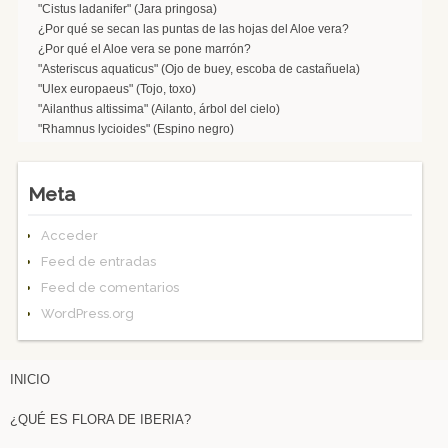
"Cistus ladanifer" (Jara pringosa)
¿Por qué se secan las puntas de las hojas del Aloe vera?
¿Por qué el Aloe vera se pone marrón?
"Asteriscus aquaticus" (Ojo de buey, escoba de castañuela)
"Ulex europaeus" (Tojo, toxo)
"Ailanthus altissima" (Ailanto, árbol del cielo)
"Rhamnus lycioides" (Espino negro)
Meta
Acceder
Feed de entradas
Feed de comentarios
WordPress.org
INICIO
¿QUÉ ES FLORA DE IBERIA?