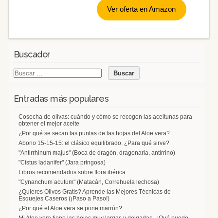
Ver oferta en Amazon
Buscador
Entradas más populares
Cosecha de olivas: cuándo y cómo se recogen las aceitunas para
obtener el mejor aceite
¿Por qué se secan las puntas de las hojas del Aloe vera?
Abono 15-15-15: el clásico equilibrado. ¿Para qué sirve?
"Antirrhinum majus" (Boca de dragón, dragonaria, antirrino)
"Cistus ladanifer" (Jara pringosa)
Libros recomendados sobre flora ibérica
"Cynanchum acutum" (Matacán, Correhuela lechosa)
¿Quieres Olivos Gratis? Aprende las Mejores Técnicas de
Esquejes Caseros (¡Paso a Paso!)
¿Por qué el Aloe vera se pone marrón?
Mi Aloe vera tiene las hojas muy largas y delgadas. ¿Qué puedo