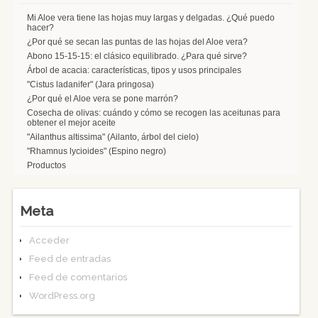
Mi Aloe vera tiene las hojas muy largas y delgadas. ¿Qué puedo
hacer?
¿Por qué se secan las puntas de las hojas del Aloe vera?
Abono 15-15-15: el clásico equilibrado. ¿Para qué sirve?
Árbol de acacia: características, tipos y usos principales
"Cistus ladanifer" (Jara pringosa)
¿Por qué el Aloe vera se pone marrón?
Cosecha de olivas: cuándo y cómo se recogen las aceitunas para
obtener el mejor aceite
"Ailanthus altissima" (Ailanto, árbol del cielo)
"Rhamnus lycioides" (Espino negro)
Productos
Meta
Acceder
Feed de entradas
Feed de comentarios
WordPress.org