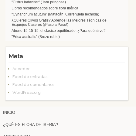
"Cistus ladanifer" (Jara pringosa)
Libros recomendados sobre flora ibérica
"Cynanchum acutum" (Matacán, Correhuela lechosa)
¿Quieres Olivos Gratis? Aprende las Mejores Técnicas de
Esquejes Caseros (¡Paso a Paso!)
Abono 15-15-15: el clásico equilibrado. ¿Para qué sirve?
"Erica australis" (Brezo rubio)
Meta
Acceder
Feed de entradas
Feed de comentarios
WordPress.org
INICIO
¿QUÉ ES FLORA DE IBERIA?