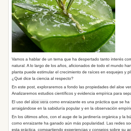
Vamos a hablar de un tema que ha despertado tanto interés com
natural. A lo largo de los años, aficionados de todo el mundo h
planta puede estimular el crecimiento de raíces en esquejes y p
¿Qué dice la ciencia al respecto?
En este post, exploraremos a fondo las propiedades del aloe ve
Analizaremos estudios científicos y evidencia empírica para separ
El uso del
aloe vera
como enraizante es una práctica que se ha t
arraigándose en la sabiduría popular y en la observación empíri
En los últimos años, con el auge de la jardinería orgánica y la b
como enraizante ha ganado aún más popularidad. Las redes social
esta práctica, compartiendo experiencias y consejos sobre su ap