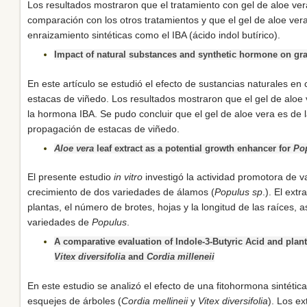
Los resultados mostraron que el tratamiento con gel de aloe ve
comparación con los otros tratamientos y que el gel de aloe ver
enraizamiento sintéticas como el IBA (ácido indol butírico).
Impact of natural substances and synthetic hormone on gra
En este artículo se estudió el efecto de sustancias naturales en
estacas de viñedo. Los resultados mostraron que el gel de aloe 
la hormona IBA. Se pudo concluir que el gel de aloe vera es de l
propagación de estacas de viñedo.
Aloe vera
leaf extract as a potential growth enhancer for
Po
El presente estudio
in vitro
investigó la actividad promotora de 
crecimiento de dos variedades de álamos (
Populus sp
.). El ext
plantas, el número de brotes, hojas y la longitud de las raíces
variedades de
Populus
.
A comparative evaluation of Indole-3-Butyric Acid and plant 
Vitex diversifolia
and
Cordia milleneii
En este estudio se analizó el efecto de una fitohormona sintétic
esquejes de árboles (
Cordia mellineii
y
Vitex diversifolia
). Los e