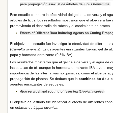
para propagación asexual de árboles de
Ficus benjamina
Este estudio comparó la efectividad del gel de aloe vera y el 
árboles de ficus. Los resultados mostraron que el aloe vera fue 
promoviendo el desarrollo de raíces y el crecimiento de brotes.
Effects of Different Root Inducing Agents on Cutting Propag
El objetivo del estudio fue investigar la efectividad de diferent
(
Camellia sinensis
). Estos agentes enraizantes fueron: gel de a
papa y hormona enraizante (0.3% IBA).
Los resultados mostraron que el gel de aloe vera y el agua de c
las estacas de té, aunque la hormona enraizante IBA tuvo el may
importancia de las alternativas no químicas, como el aloe vera, 
propagación de plantas. Se deduce que la
combinación de alo
agentes enraizantes de esquejes.
Aloe vera
gel and rooting of fever tea (
Lippia javanica
)
El objetivo del estudio fue identificar el efecto de diferentes co
en estacas de
Lippia javanica
.