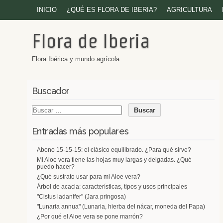
INICIO
¿QUÉ ES FLORA DE IBERIA?
AGRICULTURA
Flora de Iberia
Flora Ibérica y mundo agrícola
Buscador
Entradas más populares
Abono 15-15-15: el clásico equilibrado. ¿Para qué sirve?
Mi Aloe vera tiene las hojas muy largas y delgadas. ¿Qué
puedo hacer?
¿Qué sustrato usar para mi Aloe vera?
Árbol de acacia: características, tipos y usos principales
"Cistus ladanifer" (Jara pringosa)
"Lunaria annua" (Lunaria, hierba del nácar, moneda del Papa)
¿Por qué el Aloe vera se pone marrón?