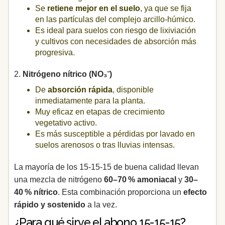
Se
retiene mejor en el suelo
, ya que se fija
en las partículas del complejo arcillo-húmico.
Es ideal para suelos con riesgo de lixiviación
y cultivos con necesidades de absorción más
progresiva.
2.
Nitrógeno nítrico (NO₃⁻)
De
absorción rápida
, disponible
inmediatamente para la planta.
Muy eficaz en etapas de crecimiento
vegetativo activo.
Es más susceptible a pérdidas por lavado en
suelos arenosos o tras lluvias intensas.
La mayoría de los 15-15-15 de buena calidad llevan
una mezcla de nitrógeno
60–70 % amoniacal
y
30–
40 % nítrico
. Esta combinación proporciona un
efecto
rápido y sostenido
a la vez.
¿Para qué sirve el abono 15-15-15?