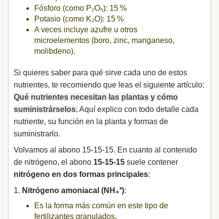
Fósforo (como P₂O₅): 15 %
Potasio (como K₂O): 15 %
A veces incluye azufre u otros
microelementos (boro, zinc, manganeso,
molibdeno).
Si quieres saber para qué sirve cada uno de estos
nutrientes, te recomiendo que leas el siguiente artículo:
Qué nutrientes necesitan las plantas y cómo
suministrárselos.
Aquí explico con todo detalle cada
nutriente, su función en la planta y formas de
suministrarlo.
Volvamos al abono 15-15-15. En cuanto al contenido
de nitrógeno, el abono
15-15-15
suele contener
nitrógeno en dos formas principales
:
1.
Nitrógeno amoniacal (NH₄⁺)
:
Es la forma más común en este tipo de
fertilizantes granulados.