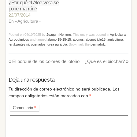
¿Por qué el Aloe vera se
pone marrón?
22/07/2014
En «Agricultura»
Posted on
04/10/2025
by
Joaquín Herrero
. This entry was posted in
Agricultura
,
Agroquímicos
and tagged
abono 15-15-15
,
abonos
,
abonotriple15
,
agricultura
,
fertilizantes nitrogenados
,
urea agrícola
. Bookmark the
permalink
.
«
El porqué de los colores del otoño
¿Qué es el biochar?
»
Deja una respuesta
Tu dirección de correo electrónico no será publicada.
Los
campos obligatorios están marcados con
*
Comentario
*