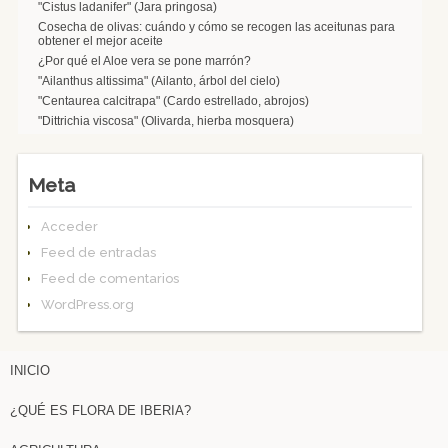
"Cistus ladanifer" (Jara pringosa)
Cosecha de olivas: cuándo y cómo se recogen las aceitunas para
obtener el mejor aceite
¿Por qué el Aloe vera se pone marrón?
"Ailanthus altissima" (Ailanto, árbol del cielo)
"Centaurea calcitrapa" (Cardo estrellado, abrojos)
"Dittrichia viscosa" (Olivarda, hierba mosquera)
Meta
Acceder
Feed de entradas
Feed de comentarios
WordPress.org
INICIO
¿QUÉ ES FLORA DE IBERIA?