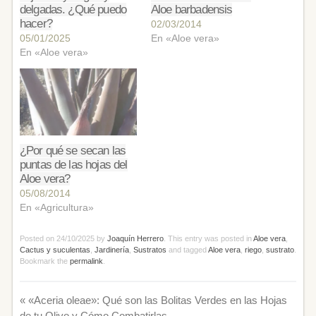
delgadas. ¿Qué puedo
Aloe barbadensis
hacer?
02/03/2014
05/01/2025
En «Aloe vera»
En «Aloe vera»
¿Por qué se secan las
puntas de las hojas del
Aloe vera?
05/08/2014
En «Agricultura»
Posted on
24/10/2025
by
Joaquín Herrero
. This entry was posted in
Aloe vera
,
Cactus y suculentas
,
Jardinería
,
Sustratos
and tagged
Aloe vera
,
riego
,
sustrato
.
Bookmark the
permalink
.
«
«Aceria oleae»: Qué son las Bolitas Verdes en las Hojas
de tu Olivo y Cómo Combatirlas