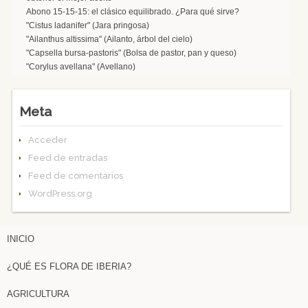
Abono 15-15-15: el clásico equilibrado. ¿Para qué sirve?
"Cistus ladanifer" (Jara pringosa)
"Ailanthus altissima" (Ailanto, árbol del cielo)
"Capsella bursa-pastoris" (Bolsa de pastor, pan y queso)
"Corylus avellana" (Avellano)
Meta
Acceder
Feed de entradas
Feed de comentarios
WordPress.org
INICIO
¿QUÉ ES FLORA DE IBERIA?
AGRICULTURA