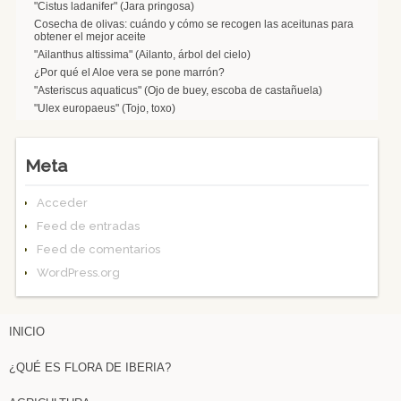
"Cistus ladanifer" (Jara pringosa)
Cosecha de olivas: cuándo y cómo se recogen las aceitunas para
obtener el mejor aceite
"Ailanthus altissima" (Ailanto, árbol del cielo)
¿Por qué el Aloe vera se pone marrón?
"Asteriscus aquaticus" (Ojo de buey, escoba de castañuela)
"Ulex europaeus" (Tojo, toxo)
Meta
Acceder
Feed de entradas
Feed de comentarios
WordPress.org
INICIO
¿QUÉ ES FLORA DE IBERIA?