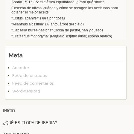
Abono 15-15-15: el clásico equilibrado. ¿Para qué sirve?
Cosecha de olivas: cuándo y cómo se recogen las aceitunas para
obtener el mejor aceite
"Cistus ladanifer" (Jara pringosa)
"Ailanthus altissima" (Ailanto, árbol del cielo)
"Capsella bursa-pastoris" (Bolsa de pastor, pan y queso)
"Crataegus monogyna" (Majuelo, espino albar, espino blanco)
Meta
Acceder
Feed de entradas
Feed de comentarios
WordPress.org
INICIO
¿QUÉ ES FLORA DE IBERIA?