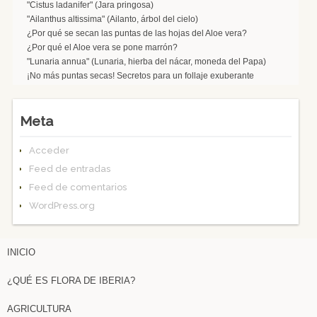
"Cistus ladanifer" (Jara pringosa)
"Ailanthus altissima" (Ailanto, árbol del cielo)
¿Por qué se secan las puntas de las hojas del Aloe vera?
¿Por qué el Aloe vera se pone marrón?
"Lunaria annua" (Lunaria, hierba del nácar, moneda del Papa)
¡No más puntas secas! Secretos para un follaje exuberante
Meta
Acceder
Feed de entradas
Feed de comentarios
WordPress.org
INICIO
¿QUÉ ES FLORA DE IBERIA?
AGRICULTURA