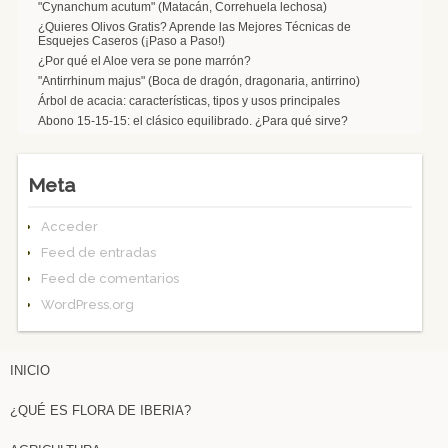
"Cynanchum acutum" (Matacán, Correhuela lechosa)
¿Quieres Olivos Gratis? Aprende las Mejores Técnicas de
Esquejes Caseros (¡Paso a Paso!)
¿Por qué el Aloe vera se pone marrón?
"Antirrhinum majus" (Boca de dragón, dragonaria, antirrino)
Árbol de acacia: características, tipos y usos principales
Abono 15-15-15: el clásico equilibrado. ¿Para qué sirve?
Meta
Acceder
Feed de entradas
Feed de comentarios
WordPress.org
INICIO
¿QUÉ ES FLORA DE IBERIA?