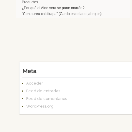
Productos
¿Por qué el Aloe vera se pone marrón?
"Centaurea calcitrapa" (Cardo estrellado, abrojos)
Meta
Acceder
Feed de entradas
Feed de comentarios
WordPress.org