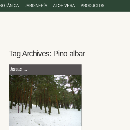
BOTÁNICA
JARDINERÍA
ALOE VERA
PRODUCTOS
Tag Archives:
Pino albar
ÁRBOLES
...