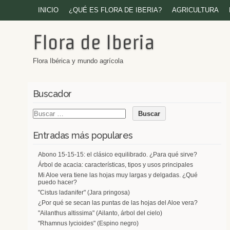
INICIO
¿QUÉ ES FLORA DE IBERIA?
AGRICULTURA
Flora de Iberia
Flora Ibérica y mundo agrícola
Buscador
Entradas más populares
Abono 15-15-15: el clásico equilibrado. ¿Para qué sirve?
Árbol de acacia: características, tipos y usos principales
Mi Aloe vera tiene las hojas muy largas y delgadas. ¿Qué
puedo hacer?
"Cistus ladanifer" (Jara pringosa)
¿Por qué se secan las puntas de las hojas del Aloe vera?
"Ailanthus altissima" (Ailanto, árbol del cielo)
"Rhamnus lycioides" (Espino negro)