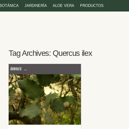
BOTÁNICA
JARDINERÍA
ALOE VERA
PRODUCTOS
Tag Archives:
Quercus ilex
ÁRBOLES
...