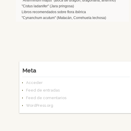
"Antirrhinum majus" (Boca de dragón, dragonaria, antirrino)
"Cistus ladanifer" (Jara pringosa)
Libros recomendados sobre flora ibérica
"Cynanchum acutum" (Matacán, Correhuela lechosa)
Meta
Acceder
Feed de entradas
Feed de comentarios
WordPress.org