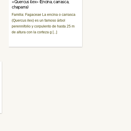
«Quercus ilex» (Encina, carrasca,
chaparra)
Familia: Fagaceae La encina o carrasca
(Quercus ilex) es un famoso árbol
perennifolio y corpulento de hasta 25 m
de altura con la corteza g [...]