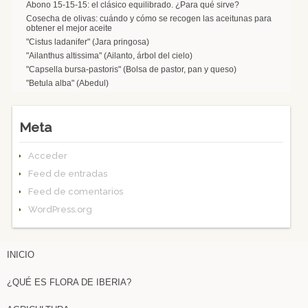
Abono 15-15-15: el clásico equilibrado. ¿Para qué sirve?
Cosecha de olivas: cuándo y cómo se recogen las aceitunas para
obtener el mejor aceite
"Cistus ladanifer" (Jara pringosa)
"Ailanthus altissima" (Ailanto, árbol del cielo)
"Capsella bursa-pastoris" (Bolsa de pastor, pan y queso)
"Betula alba" (Abedul)
Meta
Acceder
Feed de entradas
Feed de comentarios
WordPress.org
INICIO
¿QUÉ ES FLORA DE IBERIA?