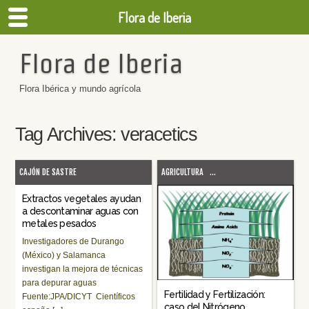
Flora de Iberia
Flora de Iberia
Flora Ibérica y mundo agrícola
Tag Archives:
veracetics
CAJÓN DE SASTRE
AGRICULTURA
...
Extractos vegetales ayudan
a descontaminar aguas con
metales pesados
Investigadores de Durango
(México) y Salamanca
investigan la mejora de técnicas
para depurar aguas
Fertilidad y Fertilización:
Fuente:JPA/DICYT Científicos
caso del Nitrógeno