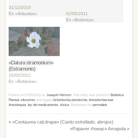
1.5 m de altura con
ríos, arroyos o similares,
corteza parda o parda
31/12/2010
también en ribazos y
rojiza. Las hojas se
En «Arbustos»
cunetas, pero que tengan
02/05/2011
disponen en la parte
humedad, así como en
En «Botánica»
superior de las ramas,
orlas de bosque. Muy
son aleternas, sentadas,
tóxica.
de forma linear-
lanceolada u algo
oblongas, de borde
entero y acuminadas, sin
«Datura stramonium»
pilosidad, un…
(Estramonio)
15/02/2012
En «Botánica»
Posted on
07/05/2011
by
Joaquín Herrero
. This entry was posted in
Botánica
,
Plantas silvestres
and tagged
Aristolochia pistolochia
,
Aristolochiaceae
,
Aristoloquia
,
ley del medicamento
,
tóxica
. Bookmark the
permalink
.
«
«Centaurea calcitrapa» (Cardo estrellado, abrojos)
«Papaver rhoeas» Amapola
»