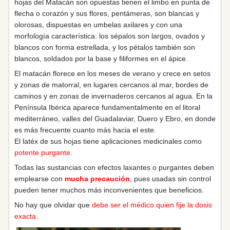
hojas del Matacán son opuestas tienen el limbo en punta de
flecha o corazón y sus flores, pentámeras, son blancas y
olorosas, dispuestas en umbelas axilares y con una
morfología característica: los sépalos son largos, ovados y
blancos con forma estrellada, y los pétalos también son
blancos, soldados por la base y filiformes en el ápice.
El matacán florece en los meses de verano y crece en setos
y zonas de matorral, en lugares cercanos al mar, bordes de
caminos y en zonas de invernaderos cercanos al agua. En la
Península Ibérica aparece fundamentalmente en el litoral
mediterráneo, valles del Guadalaviar, Duero y Ebro, en donde
es más frecuente cuanto más hacia el este.
El latéx de sus hojas tiene aplicaciones medicinales como
potente purgante
.
Todas las sustancias con efectos laxantes o purgantes deben
emplearse con
mucha precaución
, pues usadas sin control
pueden tener muchos más inconvenientes que beneficios.
No hay que olvidar que
debe ser el médico quien fije la dosis
exacta.