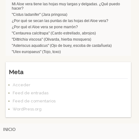
Mi Aloe vera tiene las hojas muy largas y delgadas. ¿Qué puedo
hacer?
"Cistus ladanifer" (Jara pringosa)
¿Por qué se secan las puntas de las hojas del Aloe vera?
¿Por qué el Aloe vera se pone marrón?
"Centaurea calcitrapa" (Cardo estrellado, abrojos)
"Dittrichia viscosa" (Olivarda, hierba mosquera)
"Asteriscus aquaticus" (Ojo de buey, escoba de castañuela)
"Ulex europaeus" (Tojo, toxo)
Meta
Acceder
Feed de entradas
Feed de comentarios
WordPress.org
INICIO