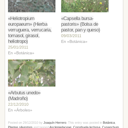
«Heliotropium
«Capsella bursa-
europaeum» (Hierba
pastoris» (Bolsa de
verruguera, verrucaria,
pastor, pan y queso)
tornasol, girasol,
09/03/2011
heliotropo)
En «Botánica»
25/01/2011
En «Botánica»
«Arbutus unedo»
(Madroño)
22/12/2010
En «Árboles»
Posted on
29/12/2010
by
Joaquín Herrero
. This entry was posted in
Botánica
,
Plantas silvestres
and tagged
Asclepiadaceae
,
Correhuela lechosa
,
Cynanchum