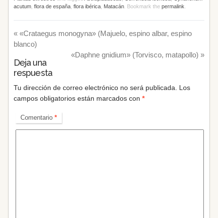
acutum
,
flora de españa
,
flora ibérica
,
Matacán
. Bookmark the
permalink
.
«
«Crataegus monogyna» (Majuelo, espino albar, espino
blanco)
«Daphne gnidium» (Torvisco, matapollo)
»
Deja una
respuesta
Tu dirección de correo electrónico no será publicada.
Los
campos obligatorios están marcados con
*
Comentario
*