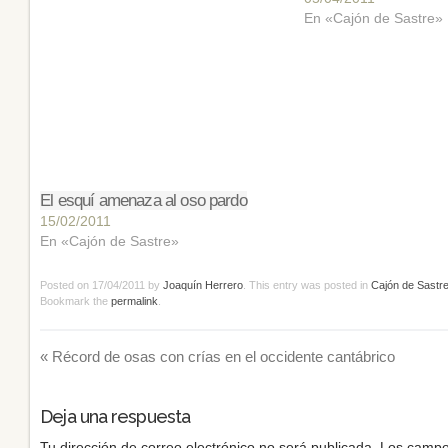
En «Cajón de Sastre»
El esquí amenaza al oso pardo
15/02/2011
En «Cajón de Sastre»
Posted on
17/04/2011
by
Joaquín Herrero
. This entry was posted in
Cajón de Sastr
Bookmark the
permalink
.
«
Récord de osas con crías en el occidente cantábrico
Deja una respuesta
Tu dirección de correo electrónico no será publicada.
Los campo