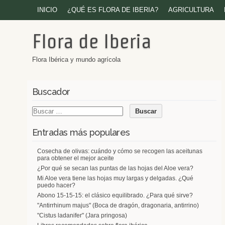
INICIO
¿QUÉ ES FLORA DE IBERIA?
AGRICULTURA
Flora de Iberia
Flora Ibérica y mundo agrícola
Buscador
Entradas más populares
Cosecha de olivas: cuándo y cómo se recogen las aceitunas
para obtener el mejor aceite
¿Por qué se secan las puntas de las hojas del Aloe vera?
Mi Aloe vera tiene las hojas muy largas y delgadas. ¿Qué
puedo hacer?
Abono 15-15-15: el clásico equilibrado. ¿Para qué sirve?
"Antirrhinum majus" (Boca de dragón, dragonaria, antirrino)
"Cistus ladanifer" (Jara pringosa)