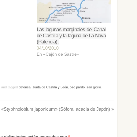
Las lagunas marginales del Canal
de Castilla y la laguna de La Nava
(Palencia).
04/10/2010
En «Cajón de Sastre»
e
and tagged
defensa
,
Junta de Castilla y León
,
oso pardo
,
san glorio
.
«Styphnolobium japonicum» (Sófora, acacia de Japón)
»
s obligatorios están marcados con
*