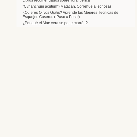
Libros recomendados sobre flora ibérica
"Cynanchum acutum" (Matacán, Correhuela lechosa)
¿Quieres Olivos Gratis? Aprende las Mejores Técnicas de
Esquejes Caseros (¡Paso a Paso!)
¿Por qué el Aloe vera se pone marrón?