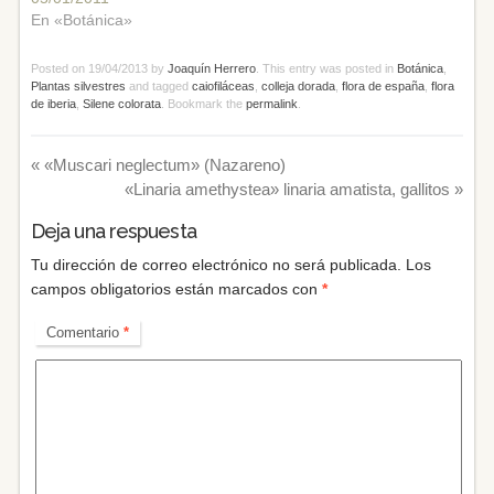
En «Botánica»
Posted on
19/04/2013
by
Joaquín Herrero
. This entry was posted in
Botánica
,
Plantas silvestres
and tagged
caiofiláceas
,
colleja dorada
,
flora de españa
,
flora
de iberia
,
Silene colorata
. Bookmark the
permalink
.
«
«Muscari neglectum» (Nazareno)
«Linaria amethystea» linaria amatista, gallitos
»
Deja una respuesta
Tu dirección de correo electrónico no será publicada.
Los
campos obligatorios están marcados con
*
Comentario
*