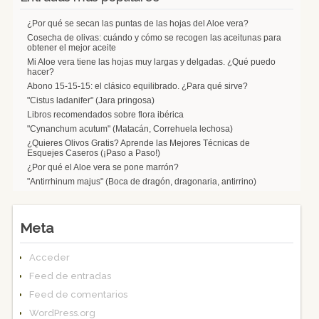
¿Por qué se secan las puntas de las hojas del Aloe vera?
Cosecha de olivas: cuándo y cómo se recogen las aceitunas para
obtener el mejor aceite
Mi Aloe vera tiene las hojas muy largas y delgadas. ¿Qué puedo
hacer?
Abono 15-15-15: el clásico equilibrado. ¿Para qué sirve?
"Cistus ladanifer" (Jara pringosa)
Libros recomendados sobre flora ibérica
"Cynanchum acutum" (Matacán, Correhuela lechosa)
¿Quieres Olivos Gratis? Aprende las Mejores Técnicas de
Esquejes Caseros (¡Paso a Paso!)
¿Por qué el Aloe vera se pone marrón?
"Antirrhinum majus" (Boca de dragón, dragonaria, antirrino)
Meta
Acceder
Feed de entradas
Feed de comentarios
WordPress.org