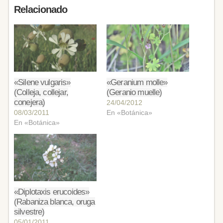
Relacionado
«Silene vulgaris»
«Geranium molle»
(Colleja, collejar,
(Geranio muelle)
conejera)
24/04/2012
08/03/2011
En «Botánica»
En «Botánica»
«Diplotaxis erucoides»
(Rabaniza blanca, oruga
silvestre)
05/01/2011