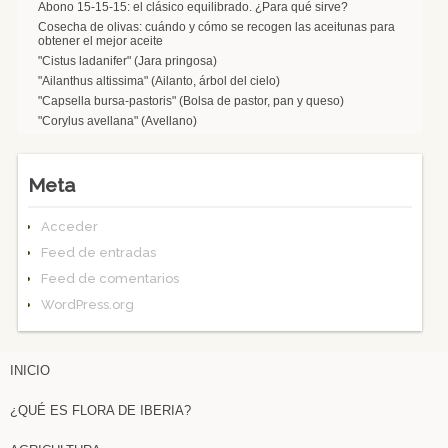
Abono 15-15-15: el clásico equilibrado. ¿Para qué sirve?
Cosecha de olivas: cuándo y cómo se recogen las aceitunas para
obtener el mejor aceite
"Cistus ladanifer" (Jara pringosa)
"Ailanthus altissima" (Ailanto, árbol del cielo)
"Capsella bursa-pastoris" (Bolsa de pastor, pan y queso)
"Corylus avellana" (Avellano)
Meta
Acceder
Feed de entradas
Feed de comentarios
WordPress.org
INICIO
¿QUÉ ES FLORA DE IBERIA?