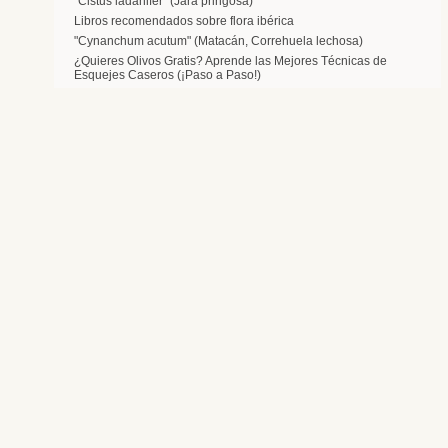
"Cistus ladanifer" (Jara pringosa)
Libros recomendados sobre flora ibérica
"Cynanchum acutum" (Matacán, Correhuela lechosa)
¿Quieres Olivos Gratis? Aprende las Mejores Técnicas de
Esquejes Caseros (¡Paso a Paso!)