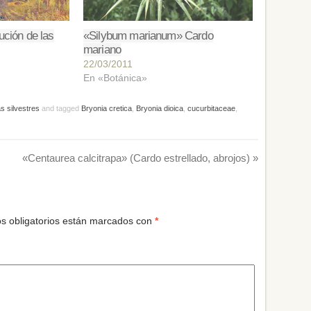
lución de las
«Silybum marianum» Cardo
mariano
22/03/2011
En «Botánica»
s silvestres
and tagged
Bryonia cretica
,
Bryonia dioica
,
cucurbitaceae
,
«Centaurea calcitrapa» (Cardo estrellado, abrojos)
»
s obligatorios están marcados con
*