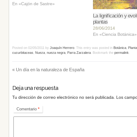
En «Cajón de Sastre»
La lignificación y evo
plantas
28/06/2014
En «Ciencia Botánica»
Posted on
02/05/2011
by
Joaquín Herrero
. This entry was posted in
Botánica
,
Planta
cucurbitaceas
,
Nueza
,
nueza negra
,
Parra Zarzalera
. Bookmark the
permalink
.
«
Un día en la naturaleza de España
Deja una respuesta
Tu dirección de correo electrónico no será publicada.
Los campo
Comentario
*