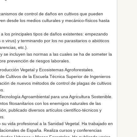
mecanismos de control de daños en cultivos que pueden
uyen desde los medios culturales y mecánico-físicos hasta
o a los principales tipos de daños existentes: empezando
o virus) y terminando por los no parasitarios o abióticos
rencias, etc.).
y se incluyen las normas a las cuales se ha de someter la
bre prevención de riesgos laborales.
oducción Vegetal y Ecosistemas Agroforestales.
 de Cultivos de la Escuela Técnica Superior de Ingenieros
zación de nuevos métodos de control de plagas de cultivos
es.
ecnología Agroambiental para una Agricultura Sostenible.
tos fitosanitarios con los enemigos naturales de las
ón, publicado diversos artículos científico-técnicos y
es.
su vida profesional a la Sanidad Vegetal. Ha trabajado en
 Nacionales de España. Realiza cursos y conferencias
 Verdes Urbanos y Masas Forestales. Ha publicado varios