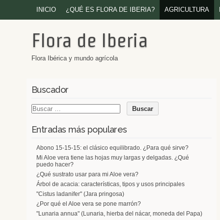
INICIO
¿QUÉ ES FLORA DE IBERIA?
AGRICULTURA
Flora de Iberia
Flora Ibérica y mundo agrícola
Buscador
Entradas más populares
Abono 15-15-15: el clásico equilibrado. ¿Para qué sirve?
Mi Aloe vera tiene las hojas muy largas y delgadas. ¿Qué
puedo hacer?
¿Qué sustrato usar para mi Aloe vera?
Árbol de acacia: características, tipos y usos principales
"Cistus ladanifer" (Jara pringosa)
¿Por qué el Aloe vera se pone marrón?
"Lunaria annua" (Lunaria, hierba del nácar, moneda del Papa)