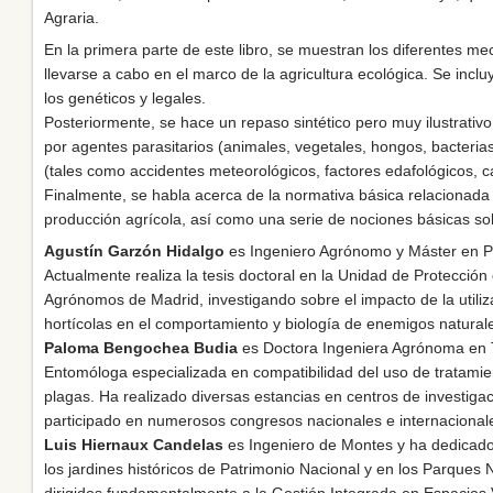
Agraria.
En la primera parte de este libro, se muestran los diferentes 
llevarse a cabo en el marco de la agricultura ecológica. Se incl
los genéticos y legales.
Posteriormente, se hace un repaso sintético pero muy ilustrativ
por agentes parasitarios (animales, vegetales, hongos, bacterias 
(tales como accidentes meteorológicos, factores edafológicos, ca
Finalmente, se habla acerca de la normativa básica relacionada 
producción agrícola, así como una serie de nociones básicas so
Agustín Garzón Hidalgo
es Ingeniero Agrónomo y Máster en Pr
Actualmente realiza la tesis doctoral en la Unidad de Protección
Agrónomos de Madrid, investigando sobre el impacto de la utili
hortícolas en el comportamiento y biología de enemigos natural
Paloma Bengochea Budia
es Doctora Ingeniera Agrónoma en T
Entomóloga especializada en compatibilidad del uso de tratamien
plagas. Ha realizado diversas estancias en centros de investigaci
participado en numerosos congresos nacionales e internacional
Luis Hiernaux Candelas
es Ingeniero de Montes y ha dedicado 
los jardines históricos de Patrimonio Nacional y en los Parques
dirigidos fundamentalmente a la Gestión Integrada en Espacios