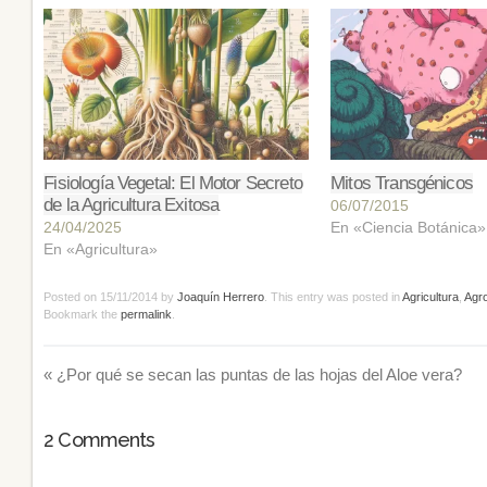
Fisiología Vegetal: El Motor Secreto
Mitos Transgénicos
de la Agricultura Exitosa
06/07/2015
24/04/2025
En «Ciencia Botánica»
En «Agricultura»
Posted on
15/11/2014
by
Joaquín Herrero
. This entry was posted in
Agricultura
,
Agr
Bookmark the
permalink
.
«
¿Por qué se secan las puntas de las hojas del Aloe vera?
2
Comments