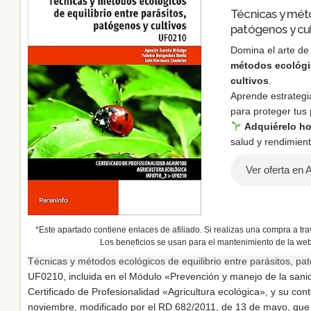
Técnicas y méto
patógenos y cul
Domina el arte de
métodos ecológic
cultivos
.
Aprende estrategi
para proteger tus
Adquiérelo h
salud y rendimient
Ver oferta en
*Este apartado contiene enlaces de afiliado. Si realizas una compra a trav
Los beneficios se usan para el mantenimiento de la web
Técnicas y métodos ecológicos de equilibrio entre parásitos, pa
UF0210, incluida en el Módulo «Prevención y manejo de la san
Certificado de Profesionalidad «Agricultura ecológica», y su co
noviembre, modificado por el RD 682/2011, de 13 de mayo, que re