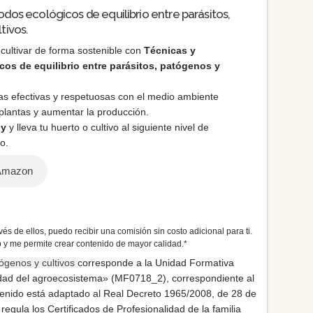
dos ecológicos de equilibrio entre parásitos,
tivos.
 cultivar de forma sostenible con
Técnicas y
os de equilibrio entre parásitos, patógenos y
as efectivas y respetuosas con el medio ambiente
 plantas y aumentar la producción.
oy
y lleva tu huerto o cultivo al siguiente nivel de
o.
 Amazon
és de ellos, puedo recibir una comisión sin costo adicional para ti.
 y me permite crear contenido de mayor calidad.*
tógenos y cultivos
corresponde a la Unidad Formativa
idad del agroecosistema» (MF0718_2), correspondiente al
ntenido está adaptado al Real Decreto 1965/2008, de 28 de
gula los Certificados de Profesionalidad de la familia